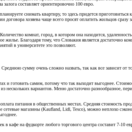
 залога составляет ориентировочно 100 евро.
ланируете снимать квартиру, то здесь придется приготовиться к
нии договора хозяева чаще всего просят оплатить жильцов сразу
оличество комнат, город, в котором она находится, удаленность о
е жилье. Благодаря тому, что Словакия является достаточно ко
анятий в университете это позволяют.
Среднюю сумму очень сложно назвать, так как все зависит от то
ах и готовить самим, потому что так выходит выгоднее. Стоимос
ть из нескольких вариантов. Меню достаточно разнообразное, п
м оплата питания в общественных местах. Средняя стоимость про
 сетевые магазины (Kaufland, Lidl, Tesco), можно неплохо сэко
выгоднее.
ек в кафе на фудкорте любого торгового центра составит 7-10 ев