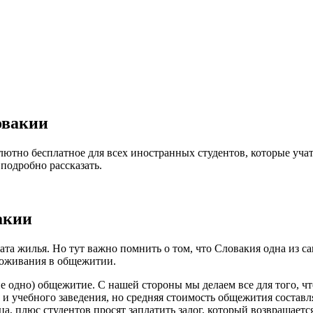
овакии
ютно бесплатное для всех иностранных студентов, которые учат
 подробно рассказать.
акии
та жилья. Но тут важно помнить о том, что Словакия одна из с
проживания в общежитии.
не одно) общежитие. С нашей стороны мы делаем все для того, 
 и учебного заведения, но средняя стоимость общежития составляе
а, плюс студентов просят заплатить залог, который возвращается