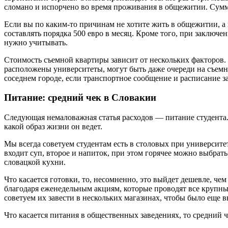
сломано и испорчено во время проживания в общежитии. Сумма
Если вы по каким-то причинам не хотите жить в общежитии, а п
составлять порядка 500 евро в месяц. Кроме того, при заключе
нужно учитывать.
Стоимость съемной квартиры зависит от нескольких факторов. К
расположены университеты, могут быть даже очереди на съемно
соседнем городе, если транспортное сообщение и расписание з
Питание: средний чек в Словакии
Следующая немаловажная статья расходов — питание студента. 
какой образ жизни он ведет.
Мы всегда советуем студентам есть в столовых при университет
входит суп, второе и напиток, при этом горячее можно выбра
словацкой кухни.
Что касается готовки, то, несомненно, это выйдет дешевле, че
благодаря еженедельным акциям, которые проводят все крупные
советуем их завести в нескольких магазинах, чтобы было еще 
Что касается питания в общественных заведениях, то средний ч