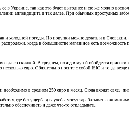
 ее в Украине, так как это будет выгоднее и ею же можно воспо
алении аппендицита и так далее. При обычных простудных заболе
 так и холодной погоды. Но покупки можно делать и в Словакии.
 распродажи, когда в большинстве магазинов есть возможность 
в всегда со скидкой. В среднем, поход в музей обойдется ориенти
о несколько евро. Обязательно носите с собой ISIC и тогда везд
ии необходимо в среднем 250 евро в месяц. Сюда входят связь, п
аботку, где без ущерба для учебы могут зарабатывать как миним
тельно обеспечивать и даже что-то откладывать.