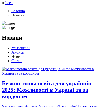
ua
be
en
Головна
Новини
Новини
Усі новини
Анонси
Новини
Статті
Безкоштовна освіта для українців
2025: Можливості в Україні та за
кордоном
Яке питання цікавить батьків та абітурієнтів? Це освіта для